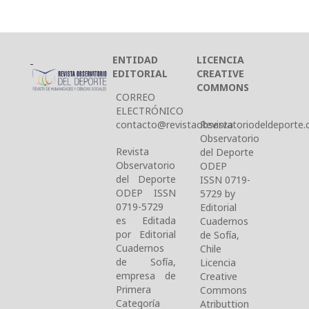
ENTIDAD
LICENCIA
EDITORIAL
CREATIVE
COMMONS
CORREO
ELECTRÓNICO
contacto@revistaobservatoriodeldeporte.c
Revista
Observatorio
Revista
del Deporte
Observatorio
ODEP
del Deporte
ISSN 0719-
ODEP ISSN
5729 by
0719-5729
Editorial
es Editada
Cuadernos
por Editorial
de Sofía,
Cuadernos
Chile
de Sofía,
Licencia
empresa de
Creative
Primera
Commons
Categoría
Atributtion