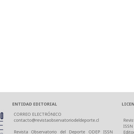
ENTIDAD EDITORIAL
LICE
CORREO ELECTRÓNICO
contacto@revistaobservatoriodeldeporte.cl
Revis
ISSN
Revista Observatorio del Deporte ODEP ISSN
Edito