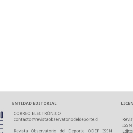
ENTIDAD EDITORIAL
LICE
CORREO ELECTRÓNICO
contacto@revistaobservatoriodeldeporte.cl
Revis
ISSN
Revista Observatorio del Deporte ODEP ISSN
Edito