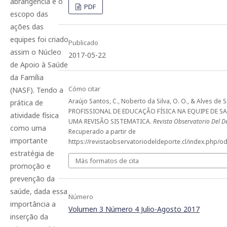
abrangência e o
PDF
escopo das
ações das
equipes foi criado
Publicado
assim o Núcleo
2017-05-22
de Apoio à Saúde
da Família
Cómo citar
(NASF). Tendo a
Araújo Santos, C., Noberto da Silva, O. O., & Alves de S
prática de
PROFISSIONAL DE EDUCAÇÃO FÍSICA NA EQUIPE DE SA
atividade física
UMA REVISÃO SISTEMATICA.
Revista Observatorio Del D
como uma
Recuperado a partir de
importante
https://revistaobservatoriodeldeporte.cl/index.php/od
estratégia de
Más formatos de cita
promoção e
prevenção da
saúde, dada essa
Número
importância a
Volumen 3 Número 4 Julio-Agosto 2017
inserção da