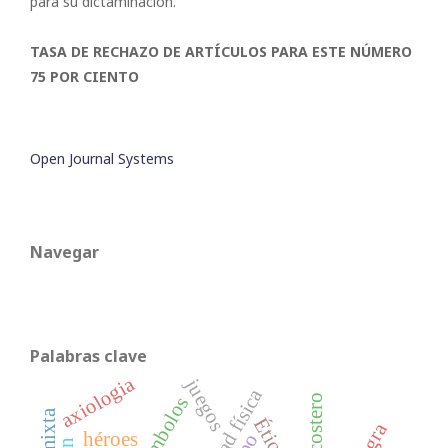
para su dictaminación.
TASA DE RECHAZO DE ARTÍCULOS PARA ESTE NÚMERO
75 POR CIENTO
Open Journal Systems
Navegar
Palabras clave
axiologia
juegos
símbolos
Ética
héroes