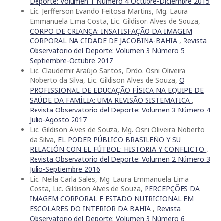
Deporte: Volumen 1 Número 4 Octubre-Diciembre 2015
Lic. Jerfferson Evando Feitosa Martins, Mg. Laura
Emmanuela Lima Costa, Lic. Gildison Alves de Souza,
CORPO DE CRIANÇA: INSATISFAÇÃO DA IMAGEM
CORPORAL NA CIDADE DE JACOBINA-BAHIA
,
Revista
Observatorio del Deporte: Volumen 3 Número 5
Septiembre-Octubre 2017
Lic. Claudemir Araújo Santos, Drdo. Osni Oliveira
Noberto da Silva, Lic. Gildison Alves de Souza,
O
PROFISSIONAL DE EDUCAÇÃO FÍSICA NA EQUIPE DE
SAÚDE DA FAMÍLIA: UMA REVISÃO SISTEMATICA
,
Revista Observatorio del Deporte: Volumen 3 Número 4
Julio-Agosto 2017
Lic. Gildison Alves de Souza, Mg. Osni Oliveira Noberto
da Silva,
EL PODER PÚBLICO BRASILEÑO Y SU
RELACIÓN CON EL FÚTBOL: HISTORIA Y CONFLICTO
,
Revista Observatorio del Deporte: Volumen 2 Número 3
Julio-Septiembre 2016
Lic. Neila Carla Sales, Mg. Laura Emmanuela Lima
Costa, Lic. Gildison Alves de Souza,
PERCEPÇÕES DA
IMAGEM CORPORAL E ESTADO NUTRICIONAL EM
ESCOLARES DO INTERIOR DA BAHIA
,
Revista
Observatorio del Deporte: Volumen 3 Número 6