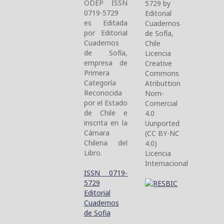
ODEP ISSN
5729 by
0719-5729
Editorial
es Editada
Cuadernos
por Editorial
de Sofía,
Cuadernos
Chile
de Sofía,
Licencia
empresa de
Creative
Primera
Commons
Categoría
Atributtion
Reconocida
Nom-
por el Estado
Comercial
de Chile e
4.0
inscrita en la
Uunported
Cámara
(CC BY-NC
Chilena del
4.0)
Libro.
Licencia
Internacional
ISSN 0719-
5729
Editorial
Cuadernos
de Sofia