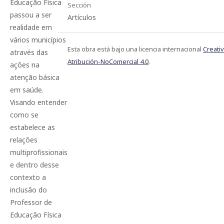
Educação Física
Sección
passou a ser
Artículos
realidade em
vários municípios
Esta obra está bajo una licencia internacional
Creat
através das
Atribución-NoComercial 4.0
.
ações na
atenção básica
em saúde.
Visando entender
como se
estabelece as
relações
multiprofissionais
e dentro desse
contexto a
inclusão do
Professor de
Educação Física