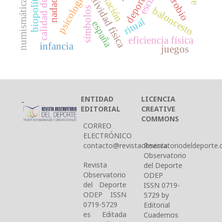
boxeo y actividad física
calidad de vida
biopolítica
deportes
psicología
numismática
símbolos
baloncesto
ritual
españa
eficiencia física
infancia
juegos
ENTIDAD
LICENCIA
EDITORIAL
CREATIVE
COMMONS
CORREO
ELECTRÓNICO
contacto@revistaobservatoriodeldeporte.c
Revista
Observatorio
Revista
del Deporte
Observatorio
ODEP
del Deporte
ISSN 0719-
ODEP ISSN
5729 by
0719-5729
Editorial
es Editada
Cuadernos