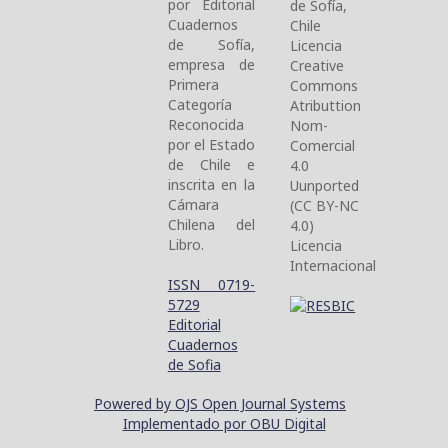
por Editorial
de Sofía,
Cuadernos
Chile
de Sofía,
Licencia
empresa de
Creative
Primera
Commons
Categoría
Atributtion
Reconocida
Nom-
por el Estado
Comercial
de Chile e
4.0
inscrita en la
Uunported
Cámara
(CC BY-NC
Chilena del
4.0)
Libro.
Licencia
Internacional
ISSN 0719-
5729
Editorial
Cuadernos
de Sofia
Powered by OJS Open Journal Systems
Implementado por OBU Digital