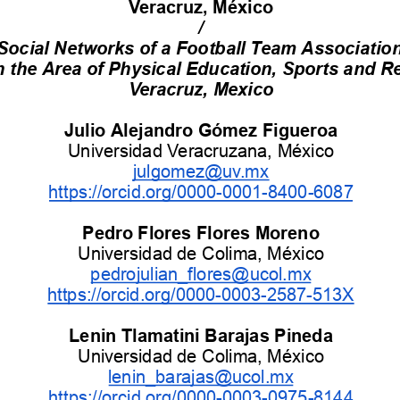
Veracruz,
México
/
Social
Networks
of
a
Football
Team
Associatio
n
the
Area
of
Physical
Education,
Sports
and
Re
Veracruz,
Mexico
Julio
Alejandro
Gómez
Figueroa
Universidad
Veracruzana,
México
julgomez@uv
.mx
https://orcid.org/0000-0001-8400-6087
Pedro
Flores
Flores
Moreno
Universidad
de
Colima,
México
pedrojulian_flores@ucol.mx
https://orcid.org/0000-0003-2587-513X
Lenin
Tlamatini
Barajas
Pineda
Universidad
de
Colima,
México
lenin_barajas@ucol.mx
https://orcid.org/0000-0003-0975-8144