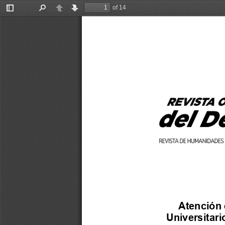
of 14
Toggle
Find
Previous
Next
Sidebar
Atención
Universitari