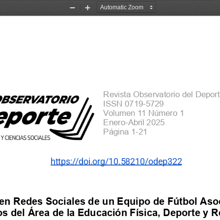
Zoom
Zoom
Out
In
Revista
Observatorio
del
Deport
ISSN
0719-5729
Volumen
11
Número
1
Enero-Abril
2025
Página
1-21
https:/
/doi.or
g/10.58210/odep322
en
Redes
Sociales
de
un
Equipo
de
Fútbol
Aso
os
del
Área
de
la
Educación
Física,
Deporte
y
R