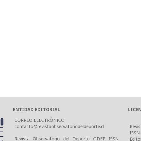
ENTIDAD EDITORIAL
LICE
CORREO ELECTRÓNICO
contacto@revistaobservatoriodeldeporte.cl
Revis
ISSN
Revista Observatorio del Deporte ODEP ISSN
Edito