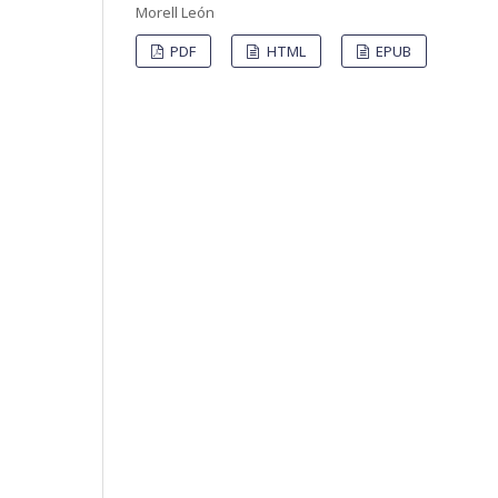
Morell León
PDF
HTML
EPUB