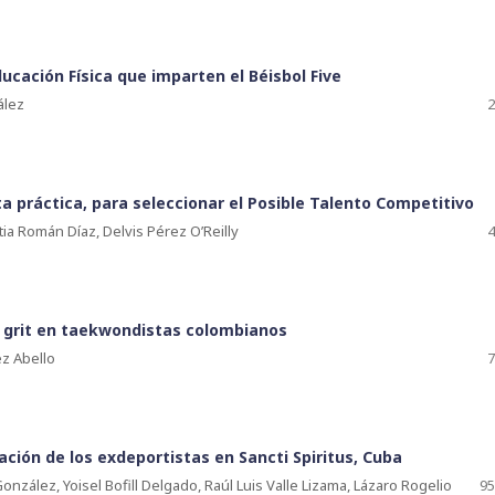
ucación Física que imparten el Béisbol Five
ález
2
 práctica, para seleccionar el Posible Talento Competitivo
tia Román Díaz, Delvis Pérez O’Reilly
4
e grit en taekwondistas colombianos
ez Abello
7
ción de los exdeportistas en Sancti Spiritus, Cuba
ález, Yoisel Bofill Delgado, Raúl Luis Valle Lizama, Lázaro Rogelio
95