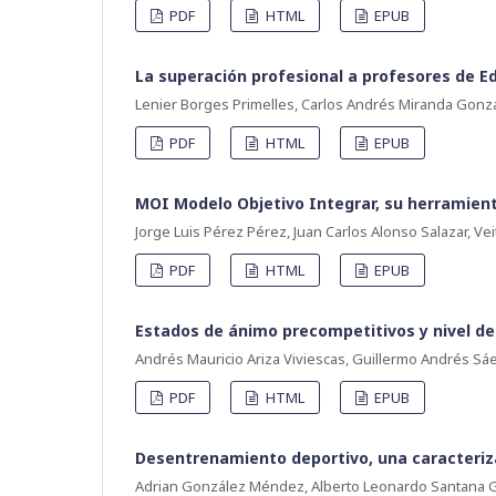
PDF
HTML
EPUB
La superación profesional a profesores de Ed
Lenier Borges Primelles, Carlos Andrés Miranda Gonz
PDF
HTML
EPUB
MOI Modelo Objetivo Integrar, su herramienta
Jorge Luis Pérez Pérez, Juan Carlos Alonso Salazar, Vei
PDF
HTML
EPUB
Estados de ánimo precompetitivos y nivel d
Andrés Mauricio Ariza Viviescas, Guillermo Andrés Sá
PDF
HTML
EPUB
Desentrenamiento deportivo, una caracteriza
Adrian González Méndez, Alberto Leonardo Santana Gonz