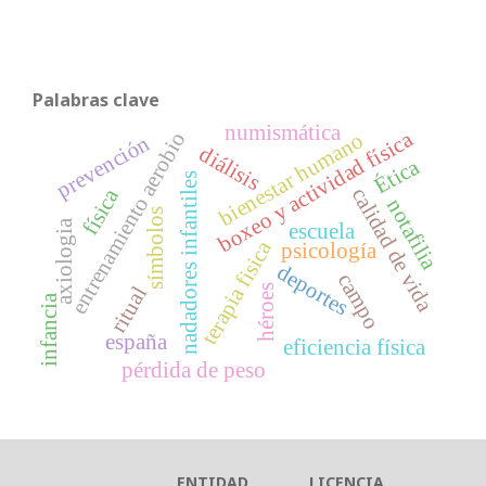
Palabras clave
numismática
boxeo y actividad física
entrenamiento aerobio
bienestar humano
prevención
diálisis
Ética
nadadores infantiles
calidad de vida
física
notafilia
símbolos
axiologia
escuela
terapia fisica
psicología
deportes
campo
héroes
ritual
infancia
españa
eficiencia física
pérdida de peso
ENTIDAD
LICENCIA