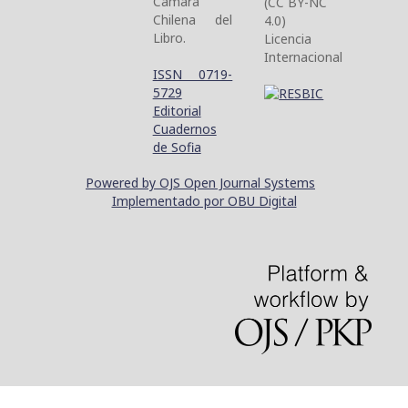
Cámara
(CC BY-NC
Chilena del
4.0)
Libro.
Licencia
Internacional
ISSN 0719-
5729
Editorial
Cuadernos
de Sofia
Powered by OJS Open Journal Systems
Implementado por OBU Digital