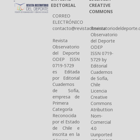
EDITORIAL
CREATIVE
COMMONS
CORREO
ELECTRÓNICO
contacto@revistaobservatoriodeldeporte.c
Revista
Observatorio
Revista
del Deporte
Observatorio
ODEP
del Deporte
ISSN 0719-
ODEP ISSN
5729 by
0719-5729
Editorial
es Editada
Cuadernos
por Editorial
de Sofía,
Cuadernos
Chile
de Sofía,
Licencia
empresa de
Creative
Primera
Commons
Categoría
Atributtion
Reconocida
Nom-
por el Estado
Comercial
de Chile e
4.0
inscrita en la
Uunported