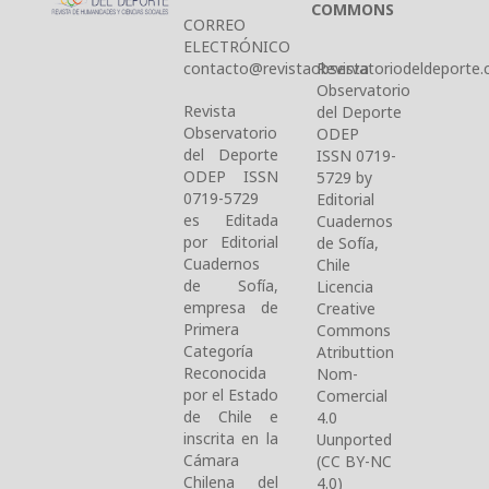
COMMONS
CORREO
ELECTRÓNICO
contacto@revistaobservatoriodeldeporte.c
Revista
Observatorio
Revista
del Deporte
Observatorio
ODEP
del Deporte
ISSN 0719-
ODEP ISSN
5729 by
0719-5729
Editorial
es Editada
Cuadernos
por Editorial
de Sofía,
Cuadernos
Chile
de Sofía,
Licencia
empresa de
Creative
Primera
Commons
Categoría
Atributtion
Reconocida
Nom-
por el Estado
Comercial
de Chile e
4.0
inscrita en la
Uunported
Cámara
(CC BY-NC
Chilena del
4.0)