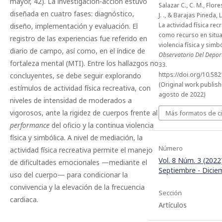
mayor, 42). La investigación-acción estuvo
Salazar C., C. M., Flor
diseñada en cuatro fases: diagnóstico,
J. ., & Barajas Pineda, L.
La actividad física rec
diseño, implementación y evaluación. El
como recurso en situ
registro de las experiencias fue referido en
violencia física y simb
diario de campo, así como, en el índice de
Observatorio Del Depor
fortaleza mental (MTI). Entre los hallazgos no
33.
https://doi.org/10.5
concluyentes, se debe seguir explorando
(Original work publis
estímulos de actividad física recreativa, con
agosto de 2022)
niveles de intensidad de moderados a
vigorosos, ante la rigidez de cuerpos frente al
Más formatos de ci
performance
del oficio y la continua violencia
física y simbólica. A nivel de mediación, la
Número
actividad física recreativa permite el manejo
Vol. 8 Núm. 3 (2022)
de dificultades emocionales —mediante el
Septiembre - Dicie
uso del cuerpo— para condicionar la
convivencia y la elevación de la frecuencia
Sección
cardiaca.
Artículos