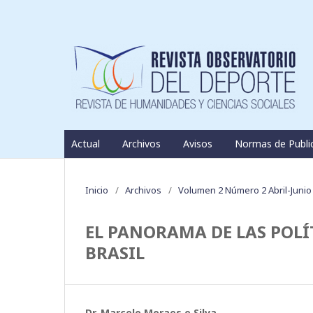
Actual
Archivos
Avisos
Normas de Publi
Inicio
/
Archivos
/
Volumen 2 Número 2 Abril-Junio
EL PANORAMA DE LAS POLÍ
BRASIL
Dr. Marcelo Moraes e Silva