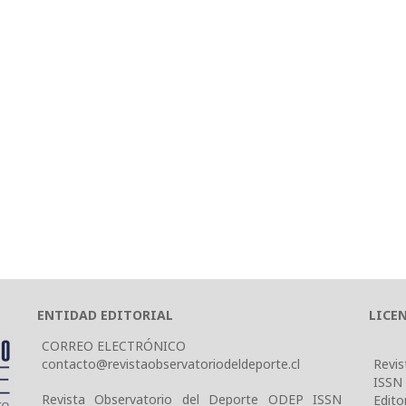
ENTIDAD EDITORIAL
LICE
CORREO ELECTRÓNICO
contacto@revistaobservatoriodeldeporte.cl
Revis
ISSN
Revista Observatorio del Deporte ODEP ISSN
Edito