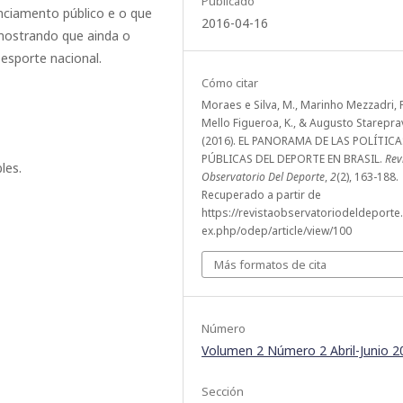
Publicado
nciamento público e o que
2016-04-16
 mostrando que ainda o
esporte nacional.
Cómo citar
Moraes e Silva, M., Marinho Mezzadri, F
Mello Figueroa, K., & Augusto Stareprav
(2016). EL PANORAMA DE LAS POLÍTICA
PÚBLICAS DEL DEPORTE EN BRASIL.
Rev
les.
Observatorio Del Deporte
,
2
(2), 163-188.
Recuperado a partir de
https://revistaobservatoriodeldeporte.
ex.php/odep/article/view/100
Más formatos de cita
Número
Volumen 2 Número 2 Abril-Junio 2
Sección