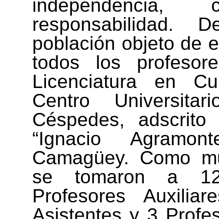
independencia, 
responsabilidad.
población objeto de e
todos los profesor
Licenciatura en Cul
Centro Universitar
Céspedes, adscrito 
“Ignacio Agramo
Camagüey. Como mue
se tomaron a 12
Profesores Auxiliar
Asistentes y 3 Profes