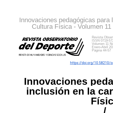
Innovaciones pedagógicas para la
Cultura Física - Volumen 1
Revista Obser
ISSN 0719-57
Volumen 11 N
Enero-Abril 20
Página 44-57
https://doi.org/10.58210/
Innovaciones peda
inclusión en la ca
Físi
/