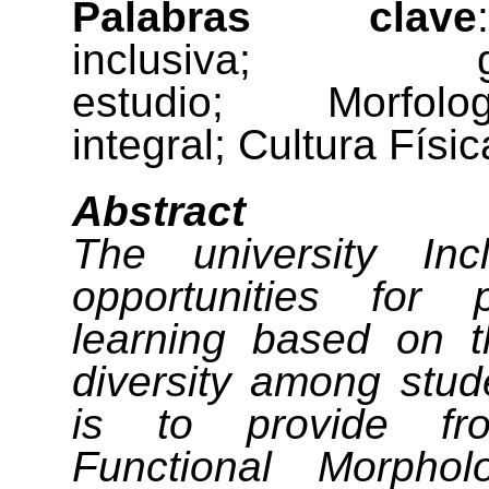
Palabras clave
inclusiva
;
gu
estudio
;
Morfolog
integral
;
Cultura Físic
Abstract
The university Inc
opportunities for p
learning based on t
diversity among stude
is to provide fr
Functional Morphol