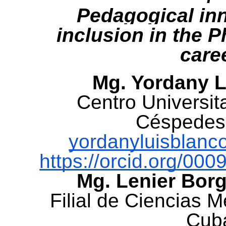
Pedagogical inn
inclusion in the P
care
Mg. Yordany L
Centro Universit
Céspedes
yordanyluisblan
https://orcid.org/00
Mg. Lenier Borg
Filial de Ciencias 
Cub