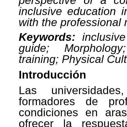
perspective of a c
inclusive education 
with the professional
Keywords:
inclusive
guide
;
Morphology
;
training
;
Physical Cult
I
ntroducción
Las universidade
formadores de prof
condiciones en ara
ofrecer la respues