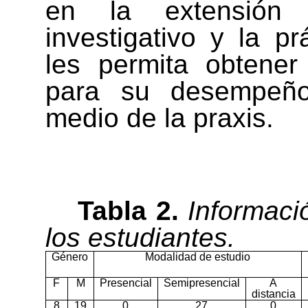
en la extensión un
investigativo y la pr
les permita obtener
para su desempeño 
medio de la praxis.
Tabla 2.
Informaci
los estudiantes.
Género
Modalidad de estudio
F
M
Presencial
Semipresencial
A
distancia
8
19
0
27
0